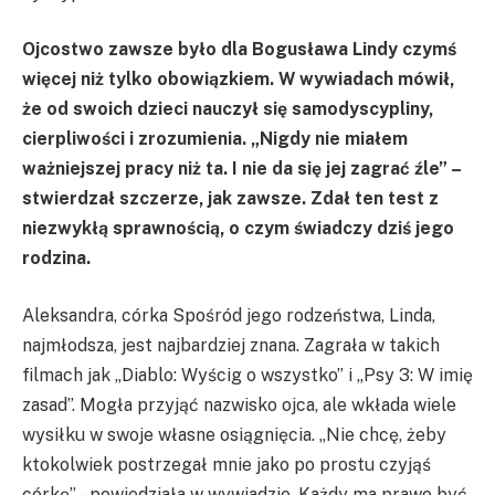
Ojcostwo zawsze było dla Bogusława Lindy czymś
więcej niż tylko obowiązkiem. W wywiadach mówił,
że od swoich dzieci nauczył się samodyscypliny,
cierpliwości i zrozumienia. „Nigdy nie miałem
ważniejszej pracy niż ta. I nie da się jej zagrać źle” –
stwierdzał szczerze, jak zawsze. Zdał ten test z
niezwykłą sprawnością, o czym świadczy dziś jego
rodzina.
Aleksandra, córka Spośród jego rodzeństwa, Linda,
najmłodsza, jest najbardziej znana. Zagrała w takich
filmach jak „Diablo: Wyścig o wszystko” i „Psy 3: W imię
zasad”. Mogła przyjąć nazwisko ojca, ale wkłada wiele
wysiłku w swoje własne osiągnięcia. „Nie chcę, żeby
ktokolwiek postrzegał mnie jako po prostu czyjąś
córkę” – powiedziała w wywiadzie. Każdy ma prawo być