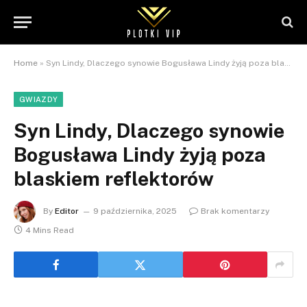
Home
»
Syn Lindy, Dlaczego synowie Bogusława Lindy żyją poza blaskiem reflektorów
GWIAZDY
Syn Lindy, Dlaczego synowie
Bogusława Lindy żyją poza
blaskiem reflektorów
By
Editor
9 października, 2025
Brak komentarzy
4 Mins Read