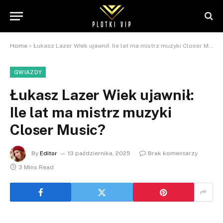
Home
»
Łukasz Lazer Wiek ujawnił: Ile lat ma mistrz muzyki Closer Music?
GWIAZDY
Łukasz Lazer Wiek ujawnił:
Ile lat ma mistrz muzyki
Closer Music?
By
Editor
13 października, 2025
Brak komentarzy
3 Mins Read