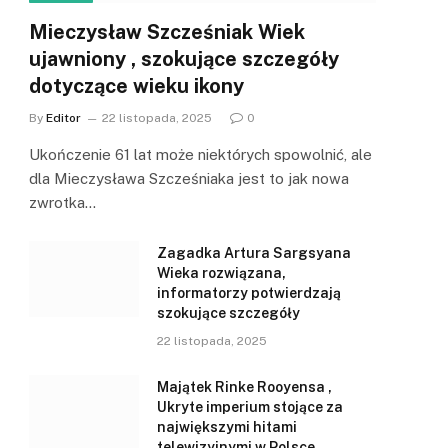
Mieczysław Szcześniak Wiek
ujawniony , szokujące szczegóły
dotyczące wieku ikony
By
Editor
22 listopada, 2025
0
Ukończenie 61 lat może niektórych spowolnić, ale
dla Mieczysława Szcześniaka jest to jak nowa
zwrotka…
Zagadka Artura Sargsyana
Wieka rozwiązana,
informatorzy potwierdzają
szokujące szczegóły
22 listopada, 2025
Majątek Rinke Rooyensa ,
Ukryte imperium stojące za
największymi hitami
telewizyjnymi w Polsce