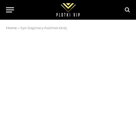
Home
»
Syn Dagmary Kaźmierskiej