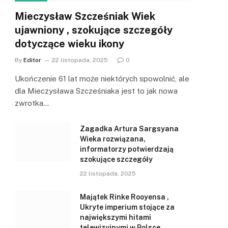
Mieczysław Szcześniak Wiek
ujawniony , szokujące szczegóły
dotyczące wieku ikony
By
Editor
22 listopada, 2025
0
Ukończenie 61 lat może niektórych spowolnić, ale
dla Mieczysława Szcześniaka jest to jak nowa
zwrotka…
Zagadka Artura Sargsyana
Wieka rozwiązana,
informatorzy potwierdzają
szokujące szczegóły
22 listopada, 2025
Majątek Rinke Rooyensa ,
Ukryte imperium stojące za
największymi hitami
telewizyjnymi w Polsce