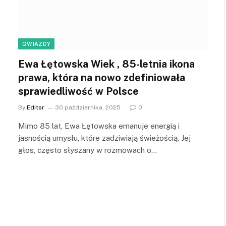
GWIAZDY
Ewa Łętowska Wiek , 85-letnia ikona
prawa, która na nowo zdefiniowała
sprawiedliwość w Polsce
By
Editor
30 października, 2025
0
Mimo 85 lat, Ewa Łętowska emanuje energią i
jasnością umysłu, które zadziwiają świeżością. Jej
głos, często słyszany w rozmowach o…