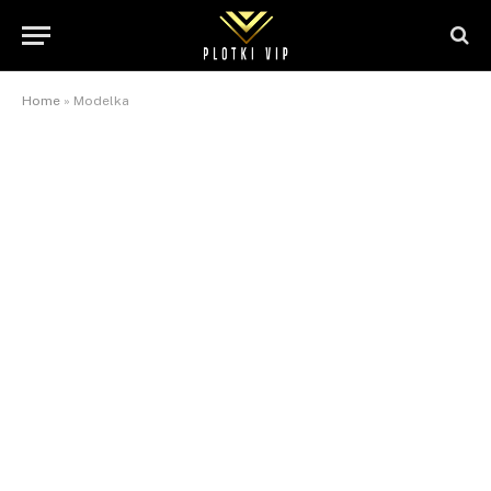
Home
»
Modelka