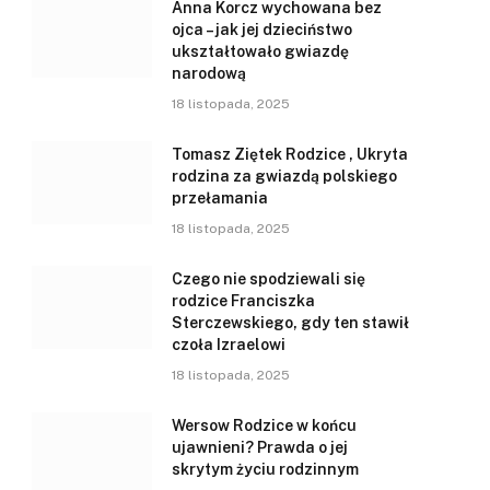
Anna Korcz wychowana bez
ojca – jak jej dzieciństwo
ukształtowało gwiazdę
narodową
18 listopada, 2025
Tomasz Ziętek Rodzice , Ukryta
rodzina za gwiazdą polskiego
przełamania
18 listopada, 2025
Czego nie spodziewali się
rodzice Franciszka
Sterczewskiego, gdy ten stawił
czoła Izraelowi
18 listopada, 2025
Wersow Rodzice w końcu
ujawnieni? Prawda o jej
skrytym życiu rodzinnym