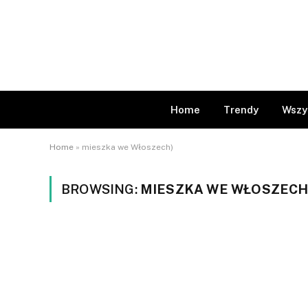
Home
Trendy
Wszy
Home
»
mieszka we Włoszech)
BROWSING:
MIESZKA WE WŁOSZECH