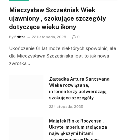
Mieczysław Szcześniak Wiek
ujawniony , szokujące szczegóły
dotyczące wieku ikony
By
Editor
22 listopada, 2025
0
Ukończenie 61 lat może niektórych spowolnić, ale
dla Mieczysława Szcześniaka jest to jak nowa
zwrotka…
Zagadka Artura Sargsyana
Wieka rozwiązana,
informatorzy potwierdzają
szokujące szczegóły
22 listopada, 2025
Majątek Rinke Rooyensa ,
Ukryte imperium stojące za
największymi hitami
telewizyjnymi w Polsce