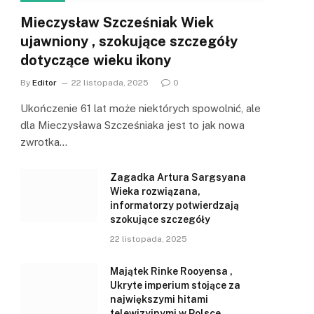
Mieczysław Szcześniak Wiek
ujawniony , szokujące szczegóły
dotyczące wieku ikony
By
Editor
22 listopada, 2025
0
Ukończenie 61 lat może niektórych spowolnić, ale
dla Mieczysława Szcześniaka jest to jak nowa
zwrotka…
Zagadka Artura Sargsyana
Wieka rozwiązana,
informatorzy potwierdzają
szokujące szczegóły
22 listopada, 2025
Majątek Rinke Rooyensa ,
Ukryte imperium stojące za
największymi hitami
telewizyjnymi w Polsce