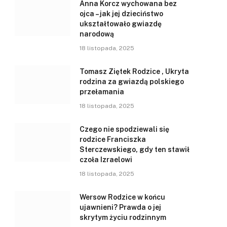
Anna Korcz wychowana bez
ojca – jak jej dzieciństwo
ukształtowało gwiazdę
narodową
18 listopada, 2025
Tomasz Ziętek Rodzice , Ukryta
rodzina za gwiazdą polskiego
przełamania
18 listopada, 2025
Czego nie spodziewali się
rodzice Franciszka
Sterczewskiego, gdy ten stawił
czoła Izraelowi
18 listopada, 2025
Wersow Rodzice w końcu
ujawnieni? Prawda o jej
skrytym życiu rodzinnym