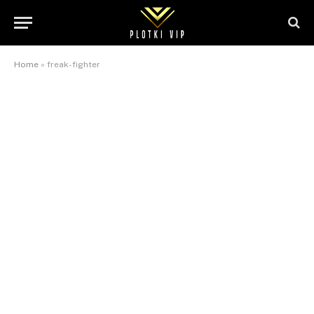
Home
»
freak-fighter