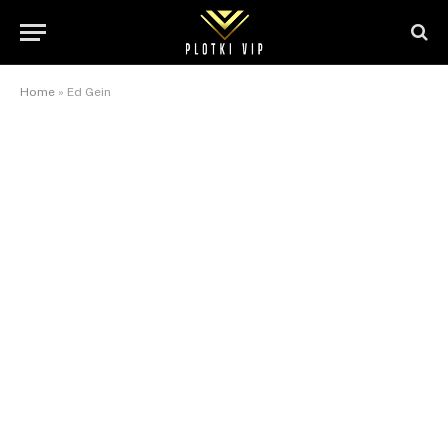
Home
»
Ed Gein