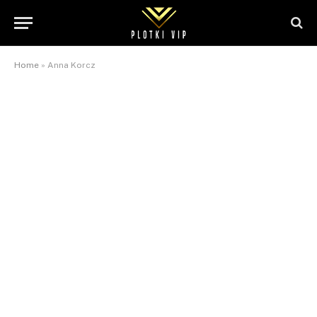
Home
»
Anna Korcz